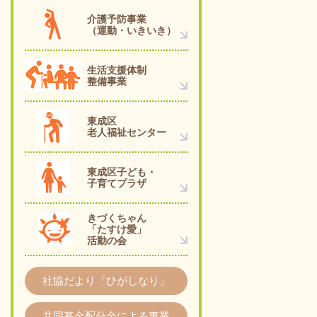
介護予防事業
（運動・いきいき）
生活支援体制
整備事業
東成区
老人福祉センター
東成区子ども・
子育てプラザ
きづくちゃん
「たすけ愛」
活動の会
社協だより「ひがしなり」
共同募金配分金による事業