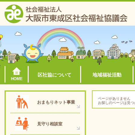
区社協について
地域福祉活動
HOME
ページがありません
おまもりネット事業
お探しのページは見つ
見守り相談室