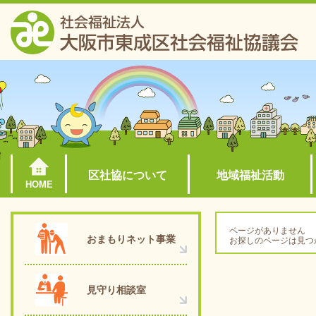
区社協について
地域福祉活動
HOME
ページがありません
おまもりネット事業
お探しのページは見つ
見守り相談室