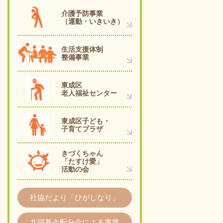
介護予防事業
（運動・いきいき）
生活支援体制
整備事業
東成区
老人福祉センター
東成区子ども・
子育てプラザ
きづくちゃん
「たすけ愛」
活動の会
社協だより「ひがしなり」
共同募金配分金による事業