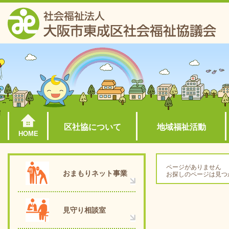
区社協について
地域福祉活動
HOME
ページがありません
おまもりネット事業
お探しのページは見つ
見守り相談室