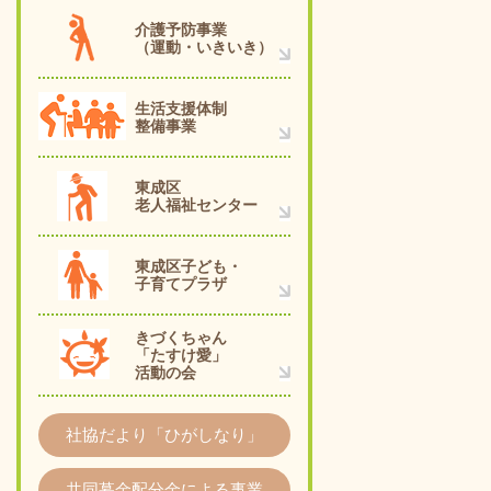
介護予防事業
（運動・いきいき）
生活支援体制
整備事業
東成区
老人福祉センター
東成区子ども・
子育てプラザ
きづくちゃん
「たすけ愛」
活動の会
社協だより「ひがしなり」
共同募金配分金による事業