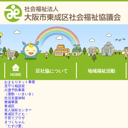
区社協について
地域福祉活動
HOME
おまもりネット事業
見守り相談室
介護予防事業
（運動・いきいき）
生活支援体制
整備事業
東成区
老人福祉センター
東成区子ども・
子育てプラザ
きづくちゃん
「たすけ愛」