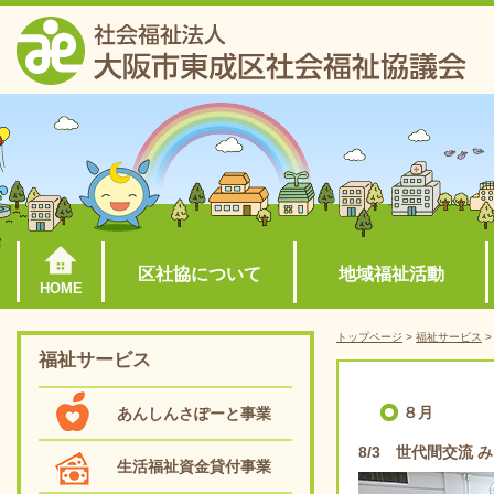
区社協について
地域福祉活動
HOME
トップページ
>
福祉サービス
福祉サービス
８月
あんしんさぽーと事業
8/3 世代間交流
生活福祉資金貸付事業