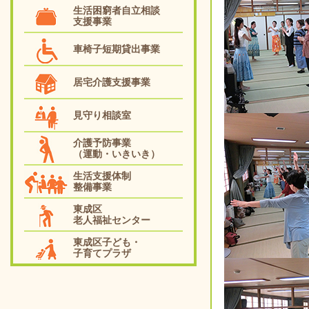
生活困窮者自立相談
支援事業
車椅子短期貸出事業
居宅介護支援事業
見守り相談室
介護予防事業
（運動・いきいき）
生活支援体制
整備事業
東成区
老人福祉センター
東成区子ども・
子育てプラザ