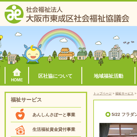
区社協について
地域福祉活動
HOME
トップページ
>
福祉サービス
福祉サービス
5/22 フラ
あんしんさぽーと事業
生活福祉資金貸付事業