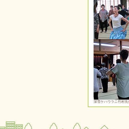
深雪ケハウラニ竹村先