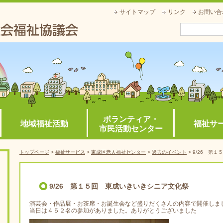
サイトマップ
リンク
お問い合
ボランティア・
地域福祉活動
福祉サ
市民活動センター
トップページ
>
福祉サービス
>
東成区
老人福祉センター
>
過去のイベント
>
9/26 第
9/26 第１５回 東成いきいきシニア文化祭
演芸会・作品展・お茶席・お誕生会など盛りだくさんの内容で開催しま
当日は４５２名の参加がありました。ありがとうございました