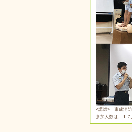
<講師> 東成消
参加人数は、１７