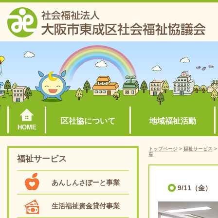
区社協について
地域福祉活動
HOME
トップページ
>
福祉サービス
座
福祉サービス
あんしんさぽーと事業
9/11（金
生活福祉資金貸付事業