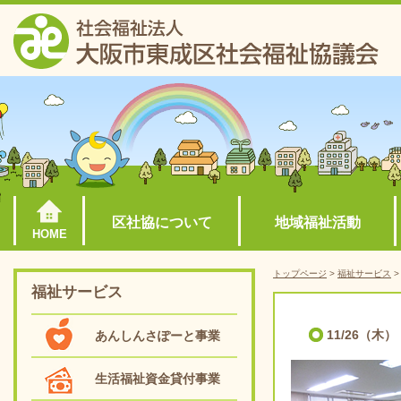
区社協について
地域福祉活動
HOME
トップページ
>
福祉サービス
福祉サービス
11/26（
あんしんさぽーと事業
生活福祉資金貸付事業