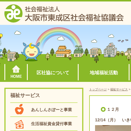
区社協について
地域福祉活動
HOME
トップページ
>
福祉サービス
福祉サービス
１２月
あんしんさぽーと事業
12/14（月） 
生活福祉資金貸付事業