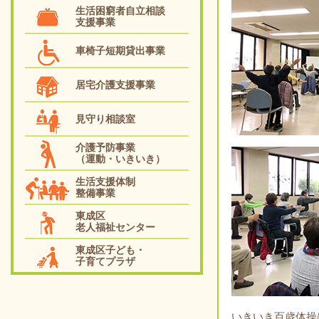
生活困窮者自立相談
支援事業
車椅子短期貸出事業
居宅介護支援事業
見守り相談室
介護予防事業
（運動・いきいき）
生活支援体制
整備事業
東成区
老人福祉センター
東成区子ども・
子育てプラザ
いきいき百歳体操