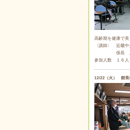
高齢期を健康で美
〈講師〉 近畿中
係長 戸川
参加人数 １６人
12/22（火） 館