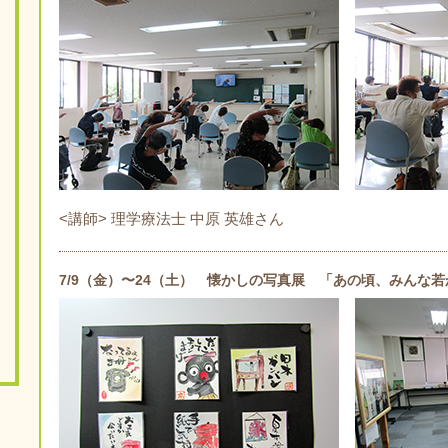
<講師> 理学療法士 中原 英雄さん
7/9（金）〜24（土） 懐かしの写真展 「あの頃、みんな