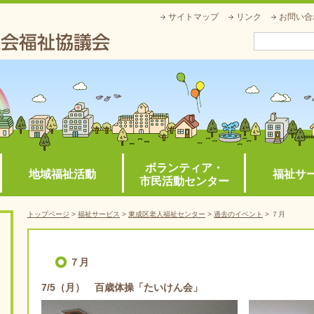
サイトマップ
リンク
お問い合
ボランティア・
地域福祉活動
福祉サ
市民活動センター
トップページ
>
福祉サービス
>
東成区
老人福祉センター
>
過去のイベント
>
７月
７月
7/5（月） 百歳体操「たいけん会」