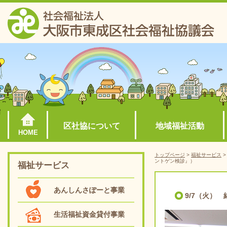
区社協について
地域福祉活動
HOME
トップページ
>
福祉サービス
ントゲン検診』）
福祉サービス
あんしんさぽーと事業
9/7（火）
生活福祉資金貸付事業