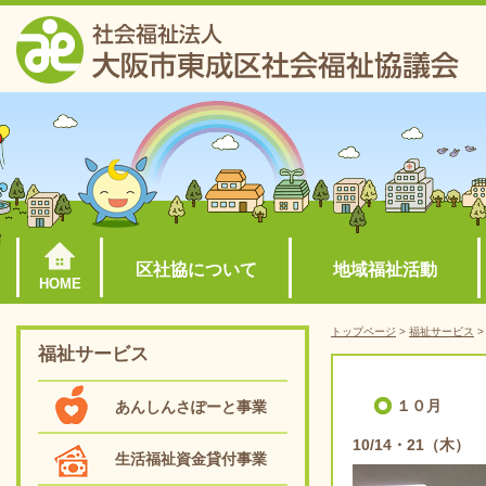
区社協について
地域福祉活動
HOME
トップページ
>
福祉サービス
福祉サービス
１０月
あんしんさぽーと事業
10/14・21（
生活福祉資金貸付事業