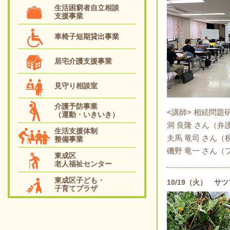
生活困窮者自立相談
支援事業
車椅子短期貸出事業
居宅介護支援事業
見守り相談室
介護予防事業
<講師> 相続問題
（運動・いきいき）
洞 良隆 さん（弁
生活支援体制
夫馬 竜司 さん（
整備事業
磯野 竜一 さん
東成区
老人福祉センター
東成区子ども・
10/19（火） サ
子育てプラザ