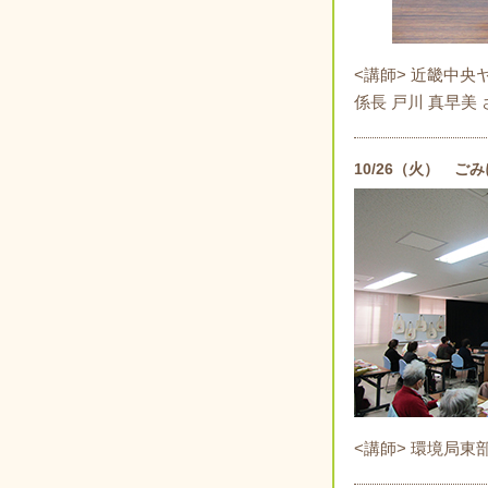
<講師> 近畿中央
係長 戸川 真早美 
10/26（火） ご
<講師> 環境局東