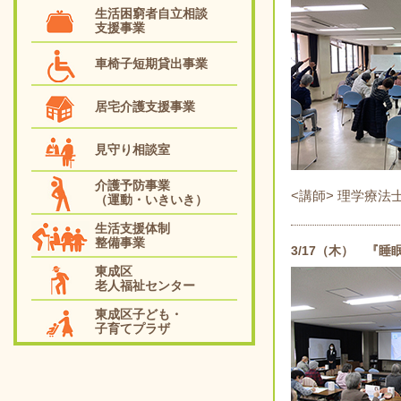
生活困窮者自立相談
支援事業
車椅子短期貸出事業
居宅介護支援事業
見守り相談室
介護予防事業
<講師> 理学療法
（運動・いきいき）
生活支援体制
整備事業
3/17（木） 『
東成区
老人福祉センター
東成区子ども・
子育てプラザ