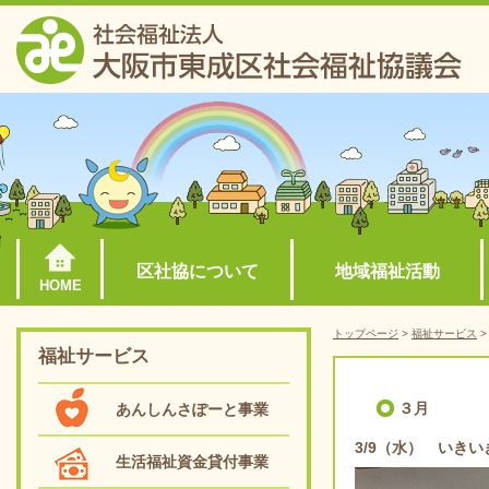
区社協について
地域福祉活動
HOME
トップページ
>
福祉サービス
福祉サービス
３月
あんしんさぽーと事業
3/9（水） いき
生活福祉資金貸付事業