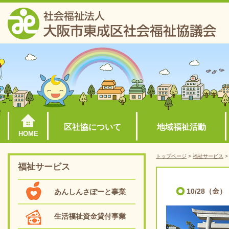
区社協について
地域福祉活動
HOME
トップページ
>
福祉サービス
福祉サービス
10/28（
あんしんさぽーと事業
生活福祉資金貸付事業