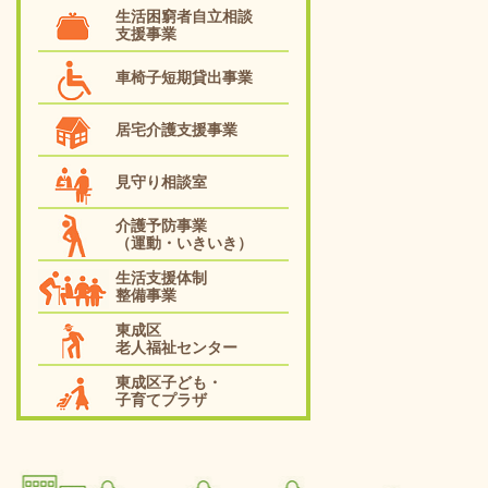
生活困窮者自立相談
支援事業
車椅子短期貸出事業
居宅介護支援事業
見守り相談室
介護予防事業
（運動・いきいき）
生活支援体制
整備事業
東成区
老人福祉センター
東成区子ども・
子育てプラザ