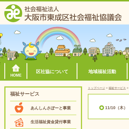
区社協について
地域福祉活動
HOME
トップページ
>
福祉サービス
福祉サービス
11/10（
あんしんさぽーと事業
生活福祉資金貸付事業