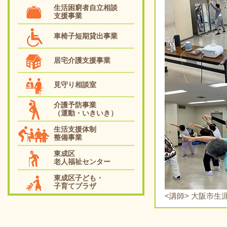
生活困窮者自立相談
支援事業
車椅子短期貸出事業
居宅介護支援事業
見守り相談室
介護予防事業
（運動・いきいき）
生活支援体制
整備事業
東成区
老人福祉センター
東成区子ども・
子育てプラザ
<講師> 大阪市生