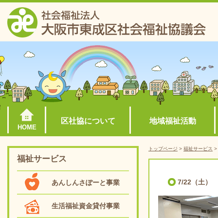
区社協について
地域福祉活動
HOME
トップページ
>
福祉サービス
福祉サービス
7/22（土
あんしんさぽーと事業
生活福祉資金貸付事業