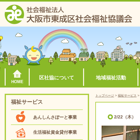
区社協について
地域福祉活動
HOME
トップページ
>
福祉サービス
福祉サービス
2/22（木
あんしんさぽーと事業
生活福祉資金貸付事業