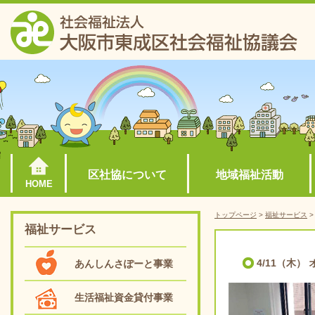
区社協について
地域福祉活動
HOME
トップページ
>
福祉サービス
福祉サービス
4/11（木）
あんしんさぽーと事業
生活福祉資金貸付事業