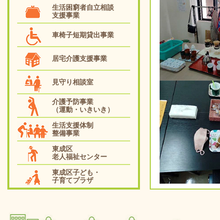
生活困窮者自立相談
支援事業
車椅子短期貸出事業
居宅介護支援事業
見守り相談室
介護予防事業
（運動・いきいき）
生活支援体制
整備事業
東成区
老人福祉センター
東成区子ども・
子育てプラザ