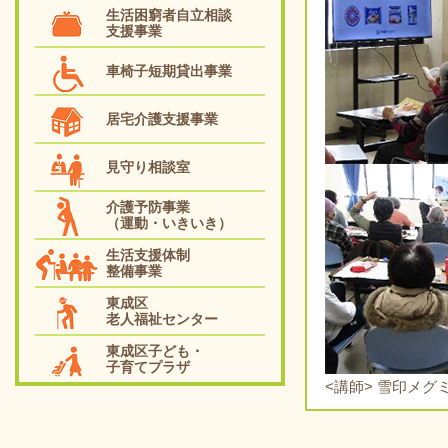
生活困窮者自立相談
支援事業
車椅子短期貸出事業
居宅介護支援事業
見守り相談室
介護予防事業
（運動・いきいき）
生活支援体制
整備事業
東成区
老人福祉センター
東成区子ども・
子育てプラザ
<講師> 雪印メ