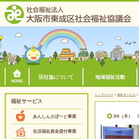
区社協について
地域福祉活動
HOME
トップページ
>
福祉サービス
福祉サービス
3/6（木）
あんしんさぽーと事業
生活福祉資金貸付事業