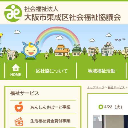
区社協について
地域福祉活動
HOME
トップページ
>
福祉サービス
福祉サービス
4/22（火
あんしんさぽーと事業
生活福祉資金貸付事業