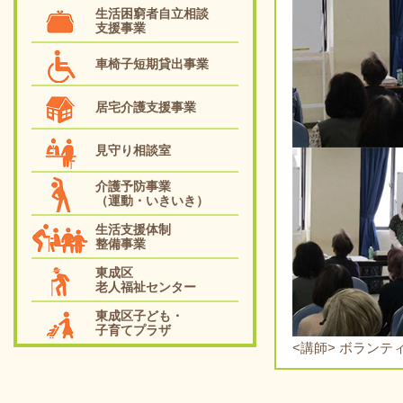
生活困窮者自立相談
支援事業
車椅子短期貸出事業
居宅介護支援事業
見守り相談室
介護予防事業
（運動・いきいき）
生活支援体制
整備事業
東成区
老人福祉センター
東成区子ども・
子育てプラザ
<講師> ボランテ