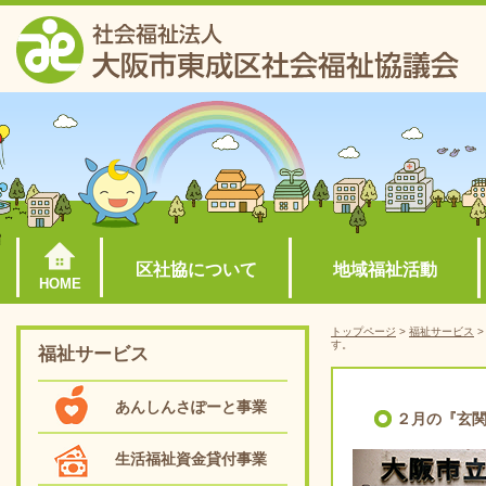
区社協について
地域福祉活動
HOME
トップページ
>
福祉サービス
す。
福祉サービス
あんしんさぽーと事業
２月の『玄
生活福祉資金貸付事業