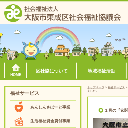
区社協について
地域福祉活動
HOME
トップページ
>
福祉サービス
ました。
福祉サービス
あんしんさぽーと事業
１月の『玄
生活福祉資金貸付事業