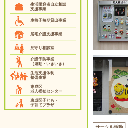
生活困窮者自立相談
支援事業
車椅子短期貸出事業
居宅介護支援事業
見守り相談室
介護予防事業
（運動・いきいき）
生活支援体制
整備事業
東成区
老人福祉センター
東成区子ども・
子育てプラザ
サークル活動