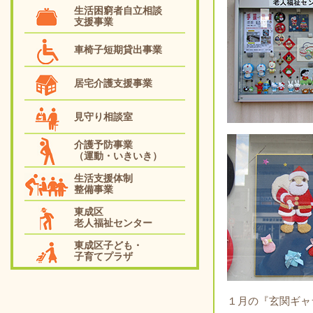
生活困窮者自立相談
支援事業
車椅子短期貸出事業
居宅介護支援事業
見守り相談室
介護予防事業
（運動・いきいき）
生活支援体制
整備事業
東成区
老人福祉センター
東成区子ども・
子育てプラザ
１月の『玄関ギャ