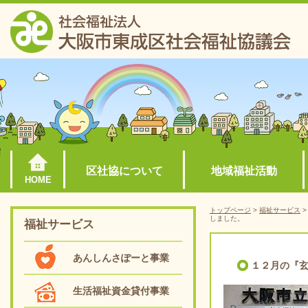
区社協について
地域福祉活動
HOME
トップページ
>
福祉サービス
しました。
福祉サービス
あんしんさぽーと事業
１２月の『
生活福祉資金貸付事業